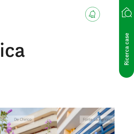
Ricerca case
ica