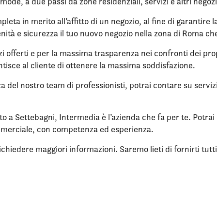
omode, a due passi da zone residenziali, servizi e altri negozi
eta in merito all’affitto di un negozio, al fine di garantire 
nità e sicurezza il tuo nuovo negozio nella zona di Roma che
zi offerti e per la massima trasparenza nei confronti dei propr
tisce al cliente di ottenere la massima soddisfazione.
nza del nostro team di professionisti, potrai contare su servi
tto a Settebagni, Intermedia è l’azienda che fa per te. Potrai
mmerciale, con competenza ed esperienza.
iedere maggiori informazioni. Saremo lieti di fornirti tutti i