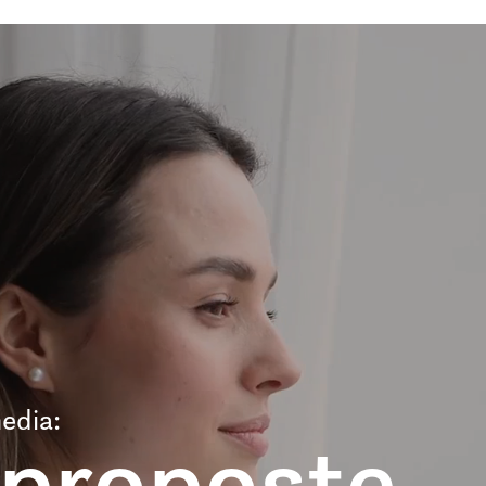
edia:
 proposte