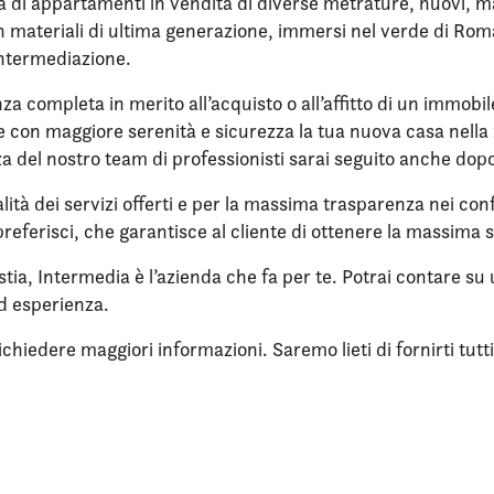
di appartamenti in vendita di diverse metrature, nuovi, mai 
con materiali di ultima generazione, immersi nel verde di Rom
intermediazione.
nza completa in merito all’acquisto o all’affitto di un immobi
ere con maggiore serenità e sicurezza la tua nuova casa nell
enza del nostro team di professionisti sarai seguito anche dop
lità dei servizi offerti e per la massima trasparenza nei confr
referisci, che garantisce al cliente di ottenere la massima 
stia, Intermedia è l’azienda che fa per te. Potrai contare s
d esperienza.
iedere maggiori informazioni. Saremo lieti di fornirti tutti i