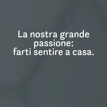
AUREA
La nostra grande
LAURENTINA
passione:
La NUOVA idea di CASA
farti sentire a casa.
Scopri il Complesso