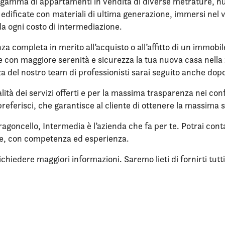
gamma di appartamenti in vendita di diverse metrature, nuov
re edificate con materiali di ultima generazione, immersi ne
da ogni costo di intermediazione.
nza completa in merito all’acquisto o all’affitto di un immobi
ere con maggiore serenità e sicurezza la tua nuova casa nell
enza del nostro team di professionisti sarai seguito anche dop
lità dei servizi offerti e per la massima trasparenza nei confr
referisci, che garantisce al cliente di ottenere la massima 
agoncello, Intermedia è l’azienda che fa per te. Potrai cont
ne, con competenza ed esperienza.
iedere maggiori informazioni. Saremo lieti di fornirti tutti i