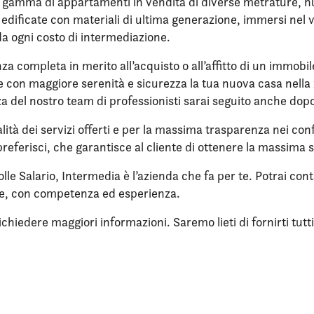
a gamma di appartamenti in vendita di diverse metrature, nuov
re edificate con materiali di ultima generazione, immersi ne
da ogni costo di intermediazione.
nza completa in merito all’acquisto o all’affitto di un immobi
ere con maggiore serenità e sicurezza la tua nuova casa nell
enza del nostro team di professionisti sarai seguito anche dop
lità dei servizi offerti e per la massima trasparenza nei confr
referisci, che garantisce al cliente di ottenere la massima 
lle Salario, Intermedia è l’azienda che fa per te. Potrai con
ne, con competenza ed esperienza.
iedere maggiori informazioni. Saremo lieti di fornirti tutti i