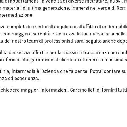
a di appartamenti in vendita di diverse metrature, nuovi, mai
con materiali di ultima generazione, immersi nel verde di Rom
intermediazione.
nza completa in merito all’acquisto o all’affitto di un immobi
ere con maggiore serenità e sicurezza la tua nuova casa nell
enza del nostro team di professionisti sarai seguito anche dop
lità dei servizi offerti e per la massima trasparenza nei confr
referisci, che garantisce al cliente di ottenere la massima 
itinia, Intermedia è l’azienda che fa per te. Potrai contare 
enza ed esperienza.
iedere maggiori informazioni. Saremo lieti di fornirti tutti i