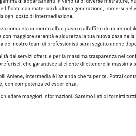
 gamma di appartamenti in vendita di diverse metrature, nuov
re edificate con materiali di ultima generazione, immersi ne
da ogni costo di intermediazione.
nza completa in merito all’acquisto o all’affitto di un immobi
ere con maggiore serenità e sicurezza la tua nuova casa nell
enza del nostro team di professionisti sarai seguito anche dop
lità dei servizi offerti e per la massima trasparenza nei confr
referisci, che garantisce al cliente di ottenere la massima 
lli Aniene, Intermedia è l’azienda che fa per te. Potrai cont
ne, con competenza ed esperienza.
iedere maggiori informazioni. Saremo lieti di fornirti tutti i