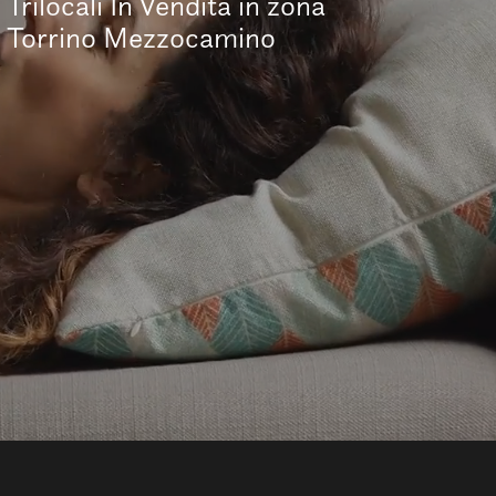
Trilocali In Vendita in zona
Torrino Mezzocamino