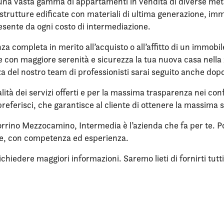
na vasta gamma di appartamenti in vendita di diverse metrat
in strutture edificate con materiali di ultima generazione, i
 esente da ogni costo di intermediazione.
nza completa in merito all’acquisto o all’affitto di un immobi
ere con maggiore serenità e sicurezza la tua nuova casa nell
enza del nostro team di professionisti sarai seguito anche dop
lità dei servizi offerti e per la massima trasparenza nei confr
referisci, che garantisce al cliente di ottenere la massima 
orrino Mezzocamino, Intermedia è l’azienda che fa per te. Po
ne, con competenza ed esperienza.
iedere maggiori informazioni. Saremo lieti di fornirti tutti i