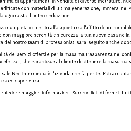
amma di appartamenti in vendita di diverse metrature, nuovi,
re edificate con materiali di ultima generazione, immersi ne
da ogni costo di intermediazione.
nza completa in merito all’acquisto o all’affitto di un immobi
ere con maggiore serenità e sicurezza la tua nuova casa nell
enza del nostro team di professionisti sarai seguito anche dop
lità dei servizi offerti e per la massima trasparenza nei confr
referisci, che garantisce al cliente di ottenere la massima 
asale Nei, Intermedia è l’azienda che fa per te. Potrai con
enza ed esperienza.
iedere maggiori informazioni. Saremo lieti di fornirti tutti i