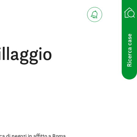
Ricerca case
llaggio
ca di negozi in affitto a Roma.