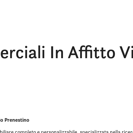
iali In Affitto Vi
io Prenestino
iliare completo e personalizzabile, specializzata nella ricer