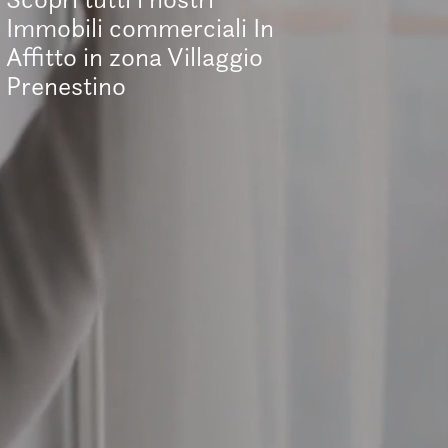
Immobili commerciali In
Affitto in zona Villaggio
Prenestino