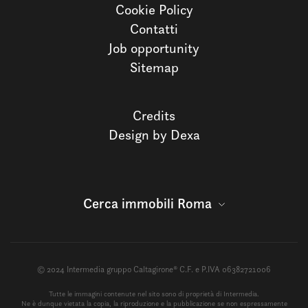
Cookie Policy
Contatti
Job opportunity
Sitemap
Credits
Design by Dexa
Cerca immobili Roma
© 2024 Intermedia gruppo Caltagirone® C.F. e P.IVA 06382721006
Tutte le immagini contenute nel sito sono di proprietà di Intermedia.
Ne è dunque vietata la copia, la riproduzione e la pubblicazione se non espressamente