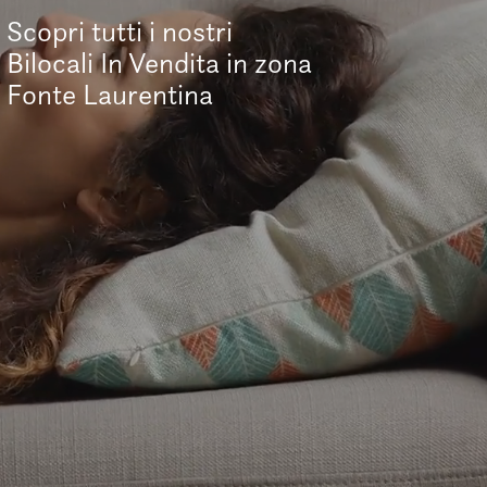
Scopri tutti i nostri
Bilocali In Vendita in zona
Fonte Laurentina