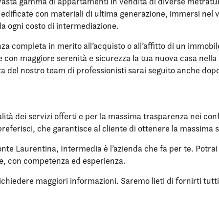
asta gamma di appartamenti in vendita di diverse metrature,
re edificate con materiali di ultima generazione, immersi ne
da ogni costo di intermediazione.
nza completa in merito all’acquisto o all’affitto di un immobi
ere con maggiore serenità e sicurezza la tua nuova casa nell
enza del nostro team di professionisti sarai seguito anche dop
lità dei servizi offerti e per la massima trasparenza nei confr
referisci, che garantisce al cliente di ottenere la massima 
onte Laurentina, Intermedia è l’azienda che fa per te. Potrai
ne, con competenza ed esperienza.
iedere maggiori informazioni. Saremo lieti di fornirti tutti i