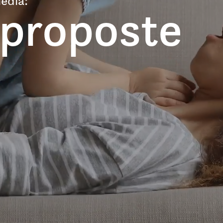
edia:
 proposte