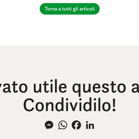
Torna a tutti gli articoli
vato utile questo a
Condividilo!
Messenger
WhatsApp
Facebook
LinkedIn