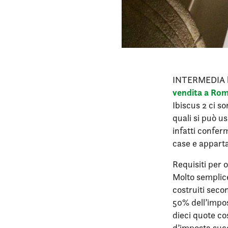
INTERMEDIA ha
vendita a Ro
Ibiscus 2 ci so
quali si può u
infatti conferm
case e apparta
Requisiti per 
Molto semplice
costruiti secon
50% dell’impos
dieci quote co
d’imposta succ