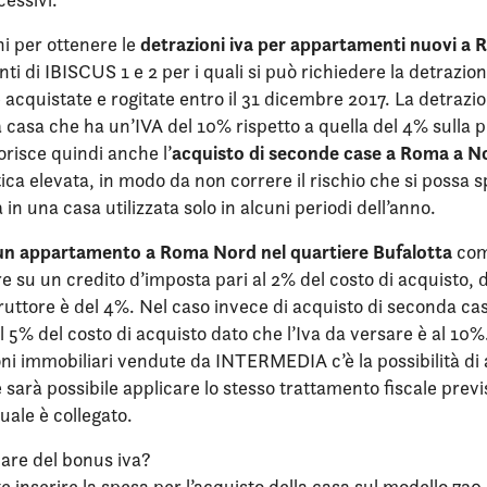
detrazioni iva per appartamenti nuovi a
ni per ottenere le
ti di IBISCUS 1 e 2 per i quali si può richiedere la detrazio
acquistate e rogitate entro il 31 dicembre 2017. La detrazi
 casa che ha un’IVA del 10% rispetto a quella del 4% sulla 
acquisto di seconde case a Roma a N
risce quindi anche l’
ica elevata, in modo da non correre il rischio che si possa 
in una casa utilizzata solo in alcuni periodi dell’anno.
n appartamento a Roma Nord nel quartiere Bufalotta
com
re su un credito d’imposta pari al 2% del costo di acquisto, d
ruttore è del 4%. Nel caso invece di acquisto di seconda ca
 al 5% del costo di acquisto dato che l’Iva da versare è al 10
ioni immobiliari vendute da INTERMEDIA c’è la possibilità di 
e sarà possibile applicare lo stesso trattamento fiscale previ
uale è collegato.
are del bonus iva?
e inserire la spesa per l’acquisto della casa sul modello 730