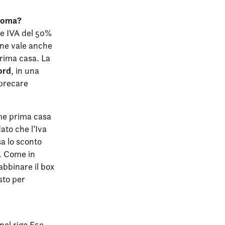
 Roma?
ne IVA del 50%
one vale anche
prima casa. La
ord
, in una
sprecare
e prima casa
ato che l’Iva
sa lo sconto
%. Come in
abbinare il box
sto per
 nel rigo E59