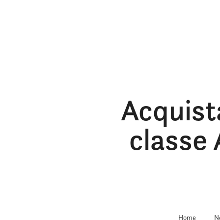
Acquist
classe 
Home
N