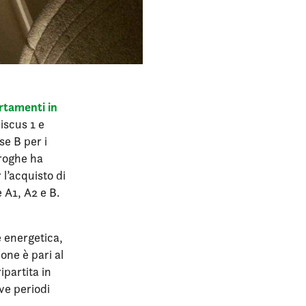
rtamenti in
biscus 1 e
se B per i
oroghe ha
 l’acquisto di
 A1, A2 e B.
 energetica,
ione è pari al
ipartita in
ve periodi