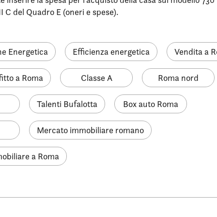
II C del Quadro E (oneri e spese).
ne Energetica
Efficienza energetica
Vendita a 
ffitto a Roma
Classe A
Roma nord
Talenti Bufalotta
Box auto Roma
Mercato immobiliare romano
obiliare a Roma