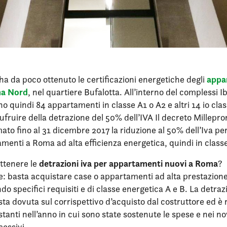
appa
 da poco ottenuto le certificazioni energetiche degli
ma Nord
, nel quartiere Bufalotta. All’interno del complessi I
no quindi 84 appartamenti in classe A1 o A2 e altri 14 io clas
sufruire della detrazione del 50% dell’IVA Il decreto Millepr
ato fino al 31 dicembre 2017 la riduzione al 50% dell’Iva per
menti a Roma ad alta efficienza energetica, quindi in classe
detrazioni iva per appartamenti nuovi a Roma
ottenere le
?
: basta acquistare case o appartamenti ad alta prestazione
do specifici requisiti e di classe energetica A e B. La detraz
ta dovuta sul corrispettivo d’acquisto dal costruttore ed è r
stanti nell’anno in cui sono state sostenute le spese e nei no
essivi.