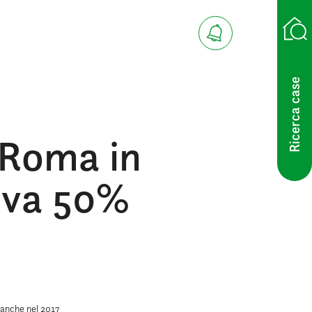
Ricerca case
 Roma in
 Iva 50%
 anche nel 2017