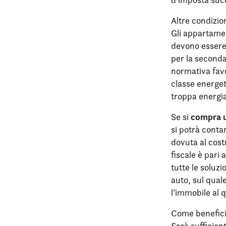
Altre condizio
Gli appartamen
devono essere 
per la seconda
normativa favo
classe energet
troppa energia 
compra u
Se si
si potrà conta
dovuta al cost
fiscale è pari
tutte le soluz
auto, sul qual
l’immobile al q
Come benefici
Sarà sufficient