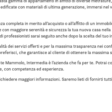
ta gamma di appartamenti in affitto di diverse metrature, nu
re edificate con materiali di ultima generazione, immersi ne
nza completa in merito all’acquisto o all’affitto di un immobi
ere con maggiore serenità e sicurezza la tua nuova casa nella 
di professionisti sarai seguito anche dopo la scelta del tuo 
lità dei servizi offerti e per la massima trasparenza nei confr
referisci, che garantisce al cliente di ottenere la massima 
onte Mammolo, Intermedia è l’azienda che fa per te. Potrai co
ne, con competenza ed esperienza.
iedere maggiori informazioni. Saremo lieti di fornirti tutti i