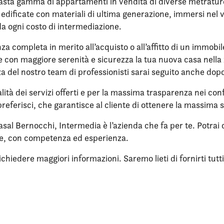
sta gamma di appartamenti in vendita di diverse metrature, 
re edificate con materiali di ultima generazione, immersi ne
da ogni costo di intermediazione.
nza completa in merito all’acquisto o all’affitto di un immobi
ere con maggiore serenità e sicurezza la tua nuova casa nell
enza del nostro team di professionisti sarai seguito anche dop
lità dei servizi offerti e per la massima trasparenza nei confr
referisci, che garantisce al cliente di ottenere la massima 
asal Bernocchi, Intermedia è l’azienda che fa per te. Potrai 
ne, con competenza ed esperienza.
iedere maggiori informazioni. Saremo lieti di fornirti tutti i