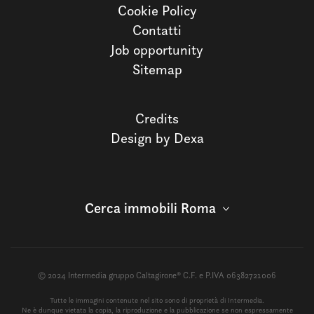
Cookie Policy
Contatti
Job opportunity
Sitemap
Credits
Design by Dexa
Cerca immobili Roma
© 2024 Intermedia gruppo Caltagirone® C.F. e P.IVA 06382721006
Tutte le immagini contenute nel sito sono di proprietà di Intermedia.
Ne è dunque vietata la copia, la riproduzione e la pubblicazione se non espressamente