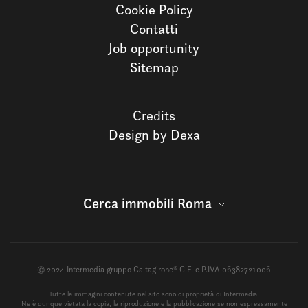
Cookie Policy
Contatti
Job opportunity
Sitemap
Credits
Design by Dexa
Cerca immobili Roma
© 2024 Intermedia gruppo Caltagirone® C.F. e P.IVA 06382721006
Tutte le immagini contenute nel sito sono di proprietà di Intermedia.
Ne è dunque vietata la copia, la riproduzione e la pubblicazione se non espressamente