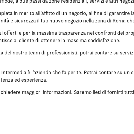
omode, a due passi da zone residenziali, servizi e altri negozi
eta in merito all’affitto di un negozio, al fine di garantire 
nità e sicurezza il tuo nuovo negozio nella zona di Roma che
zi offerti e per la massima trasparenza nei confronti dei propr
tisce al cliente di ottenere la massima soddisfazione.
nza del nostro team di professionisti, potrai contare su servi
o, Intermedia è l’azienda che fa per te. Potrai contare su un
tenza ed esperienza.
iedere maggiori informazioni. Saremo lieti di fornirti tutti i