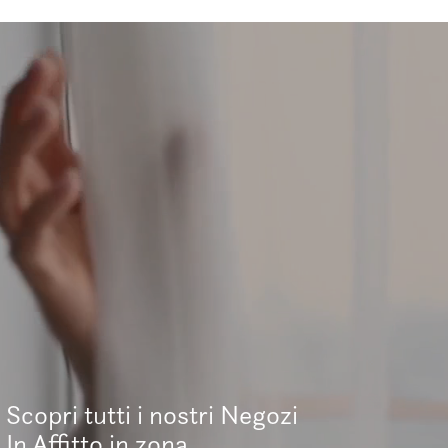
Scopri tutti i nostri Negozi
In Affitto in zona