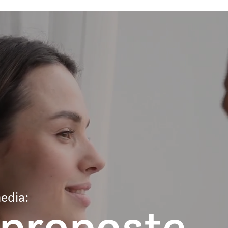
edia:
 proposte