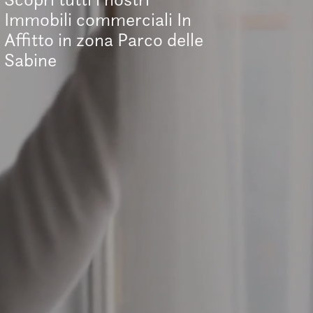
Immobili commerciali In
Affitto in zona Parco delle
Sabine