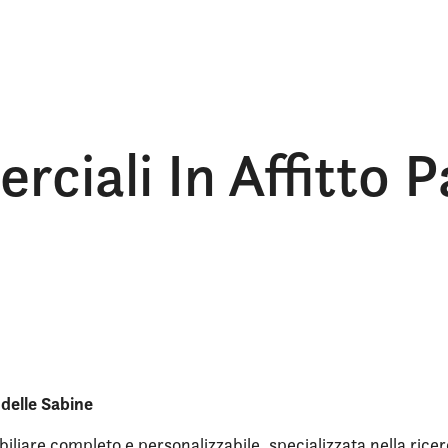
ciali In Affitto P
 delle Sabine
iliare completo e personalizzabile, specializzata nella ricer