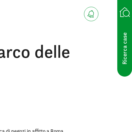
Ricerca case
arco delle
ca di negozi in affitto a Roma.