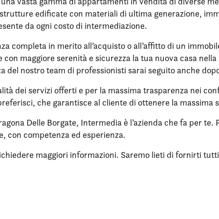
 una vasta gamma di appartamenti in vendita di diverse metra
in strutture edificate con materiali di ultima generazione, i
 esente da ogni costo di intermediazione.
nza completa in merito all’acquisto o all’affitto di un immobi
ere con maggiore serenità e sicurezza la tua nuova casa nell
enza del nostro team di professionisti sarai seguito anche dop
lità dei servizi offerti e per la massima trasparenza nei confr
referisci, che garantisce al cliente di ottenere la massima 
ragona Delle Borgate, Intermedia è l’azienda che fa per te. P
ne, con competenza ed esperienza.
iedere maggiori informazioni. Saremo lieti di fornirti tutti i