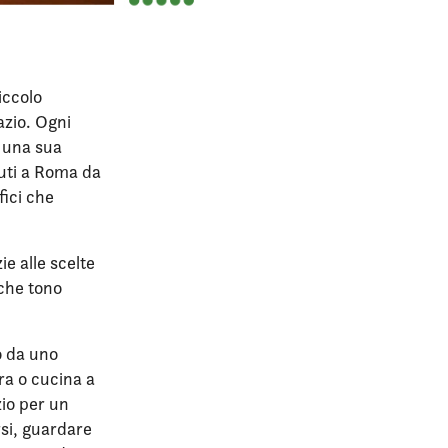
iccolo
azio. Ogni
i una sua
uti a Roma da
fici che
e alle scelte
che tono
o da uno
ra o cucina a
zio per un
rsi, guardare