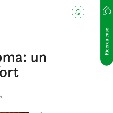
Ricerca case
Roma: un
ort
rt