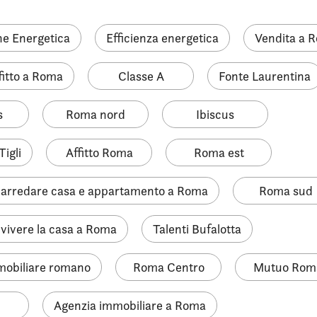
ne Energetica
Efficienza energetica
Vendita a 
ffitto a Roma
Classe A
Fonte Laurentina
s
Roma nord
Ibiscus
Tigli
Affitto Roma
Roma est
r arredare casa e appartamento a Roma
Roma sud
 vivere la casa a Roma
Talenti Bufalotta
mobiliare romano
Roma Centro
Mutuo Rom
Agenzia immobiliare a Roma