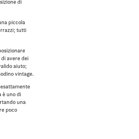
sizione di
una piccola
razzi; tutti
posizionare
 di avere dei
alido aiuto;
odino vintage.
o esattamente
a è uno di
portando una
are poco