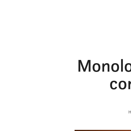
Monoloc
co
H