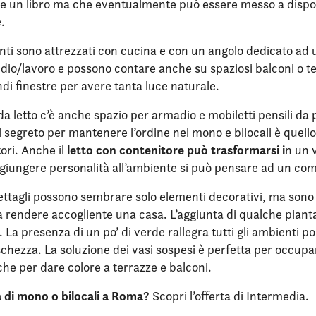
re un libro ma che eventualmente può essere messo a dispo
.
ti sono attrezzati con cucina e con un angolo dedicato ad 
dio/lavoro e possono contare anche su spaziosi balconi o ter
di finestre per avere tanta luce naturale.
a letto c’è anche spazio per armadio e mobiletti pensili da 
 Il segreto per mantenere l’ordine nei mono e bilocali è quello
letto con contenitore può trasformarsi i
ori. Anche il
n un v
giungere personalità all’ambiente si può pensare ad un com
dettagli possono sembrare solo elementi decorativi, ma son
a rendere accogliente una casa. L’aggiunta di qualche piant
i. La presenza di un po’ di verde rallegra tutti gli ambienti 
schezza. La soluzione dei vasi sospesi è perfetta per occup
he per dare colore a terrazze e balconi.
a di mono o bilocali a Roma
? Scopri l’offerta di Intermedia.