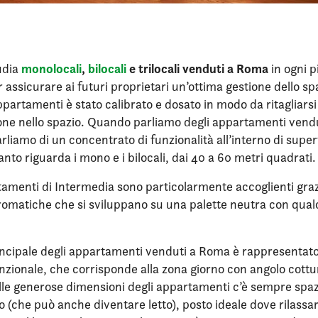
monolocali
,
bilocali
e trilocali venduti a Roma
udia
in ogni p
r assicurare ai futuri proprietari un’ottima gestione dello sp
ppartamenti è stato calibrato e dosato in modo da ritagliars
ione nello spazio. Quando parliamo degli appartamenti vend
rliamo di un concentrato di funzionalità all’interno di super
nto riguarda i mono e i bilocali, dai 40 a 60 metri quadrati.
rtamenti di Intermedia sono particolarmente accoglienti grazi
romatiche che si sviluppano su una palette neutra con qual
incipale degli appartamenti venduti a Roma è rappresentat
nzionale, che corrisponde alla zona giorno con angolo cottu
alle generose dimensioni degli appartamenti c’è sempre spa
(che può anche diventare letto), posto ideale dove rilassa