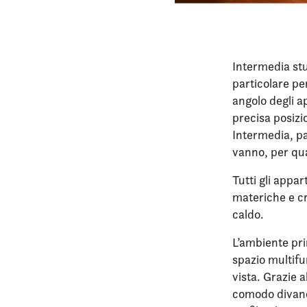
Intermedia st
particolare pe
angolo degli a
precisa posiz
Intermedia, pa
vanno, per qua
Tutti gli appa
materiche e c
caldo.
L’ambiente pr
spazio multifu
vista. Grazie 
comodo divano 