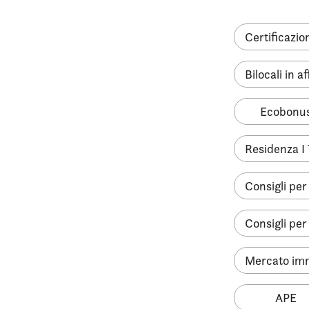
Certificazio
Bilocali in a
Ecobonu
Residenza I 
Consigli pe
Consigli per
Mercato im
APE