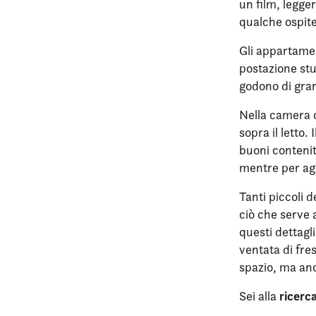
un film, legge
qualche ospite
Gli appartamen
postazione stu
godono di gran
Nella camera d
sopra il letto.
buoni contenit
mentre per ag
Tanti piccoli 
ciò che serve 
questi dettagl
ventata di fre
spazio, ma anc
ricerc
Sei alla