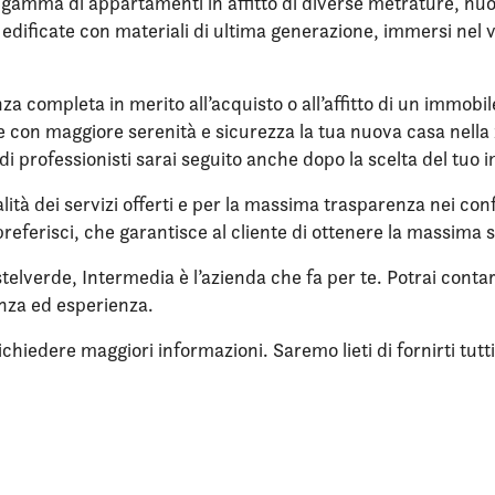
gamma di appartamenti in affitto di diverse metrature, nuovi,
re edificate con materiali di ultima generazione, immersi ne
nza completa in merito all’acquisto o all’affitto di un immobi
ere con maggiore serenità e sicurezza la tua nuova casa nella 
di professionisti sarai seguito anche dopo la scelta del tuo 
lità dei servizi offerti e per la massima trasparenza nei confr
referisci, che garantisce al cliente di ottenere la massima 
astelverde, Intermedia è l’azienda che fa per te. Potrai con
enza ed esperienza.
iedere maggiori informazioni. Saremo lieti di fornirti tutti i