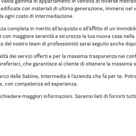
 vasta gamma di appartamenti in vendita di diverse metrature
re edificate con materiali di ultima generazione, immersi ne
da ogni costo di intermediazione.
nza completa in merito all’acquisto o all’affitto di un immobi
ere con maggiore serenità e sicurezza la tua nuova casa nell
enza del nostro team di professionisti sarai seguito anche dop
lità dei servizi offerti e per la massima trasparenza nei confr
referisci, che garantisce al cliente di ottenere la massima 
rco delle Sabine, Intermedia è l’azienda che fa per te. Potra
ne, con competenza ed esperienza.
iedere maggiori informazioni. Saremo lieti di fornirti tutti i