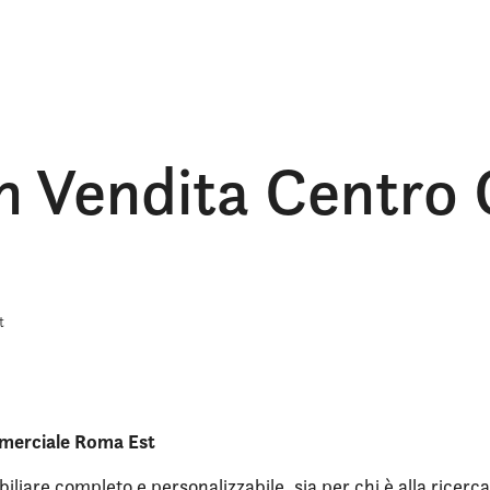
n Vendita Centro
t
mmerciale Roma Est
iliare completo e personalizzabile, sia per chi è alla ricerca