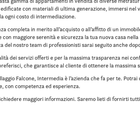
vasta gamma di appartamenti in vendita di diverse metrature, 
re edificate con materiali di ultima generazione, immersi ne
da ogni costo di intermediazione.
nza completa in merito all’acquisto o all’affitto di un immobi
ere con maggiore serenità e sicurezza la tua nuova casa nell
enza del nostro team di professionisti sarai seguito anche dop
lità dei servizi offerti e per la massima trasparenza nei confr
referisci, che garantisce al cliente di ottenere la massima 
llaggio Falcone, Intermedia è l’azienda che fa per te. Potrai
ne, con competenza ed esperienza.
iedere maggiori informazioni. Saremo lieti di fornirti tutti i