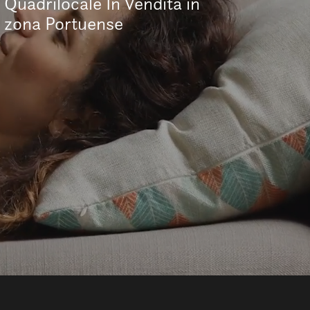
Quadrilocale In Vendita in
zona Portuense