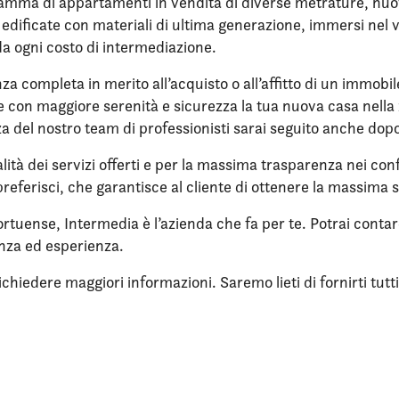
mma di appartamenti in vendita di diverse metrature, nuovi,
re edificate con materiali di ultima generazione, immersi ne
da ogni costo di intermediazione.
nza completa in merito all’acquisto o all’affitto di un immobi
ere con maggiore serenità e sicurezza la tua nuova casa nell
enza del nostro team di professionisti sarai seguito anche dop
lità dei servizi offerti e per la massima trasparenza nei confr
referisci, che garantisce al cliente di ottenere la massima 
Portuense, Intermedia è l’azienda che fa per te. Potrai cont
enza ed esperienza.
iedere maggiori informazioni. Saremo lieti di fornirti tutti i