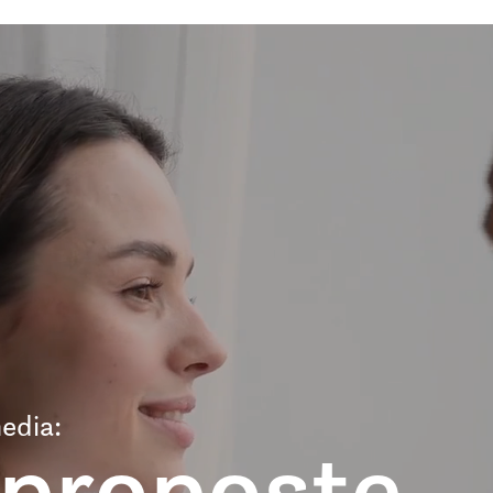
edia:
 proposte