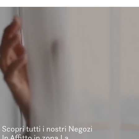
Scopri tutti i nostri Negozi
In Affitto in zona La