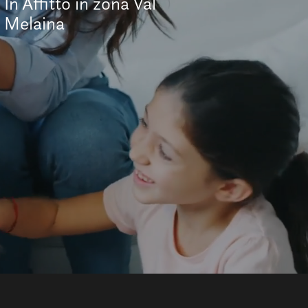
In Affitto in zona Val
Melaina