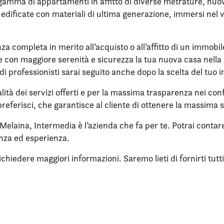
gamma di appartamenti in affitto di diverse metrature, nuovi,
re edificate con materiali di ultima generazione, immersi ne
nza completa in merito all’acquisto o all’affitto di un immobi
ere con maggiore serenità e sicurezza la tua nuova casa nella 
di professionisti sarai seguito anche dopo la scelta del tuo 
lità dei servizi offerti e per la massima trasparenza nei confr
referisci, che garantisce al cliente di ottenere la massima 
al Melaina, Intermedia è l’azienda che fa per te. Potrai cont
enza ed esperienza.
iedere maggiori informazioni. Saremo lieti di fornirti tutti i