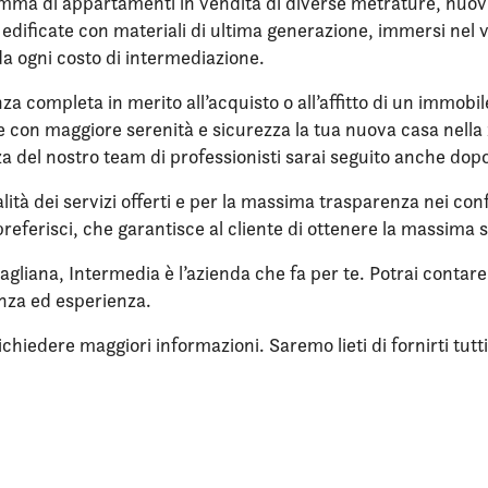
ma di appartamenti in vendita di diverse metrature, nuovi, 
re edificate con materiali di ultima generazione, immersi ne
da ogni costo di intermediazione.
nza completa in merito all’acquisto o all’affitto di un immobi
ere con maggiore serenità e sicurezza la tua nuova casa nell
enza del nostro team di professionisti sarai seguito anche dop
lità dei servizi offerti e per la massima trasparenza nei confr
referisci, che garantisce al cliente di ottenere la massima 
agliana, Intermedia è l’azienda che fa per te. Potrai conta
enza ed esperienza.
iedere maggiori informazioni. Saremo lieti di fornirti tutti i