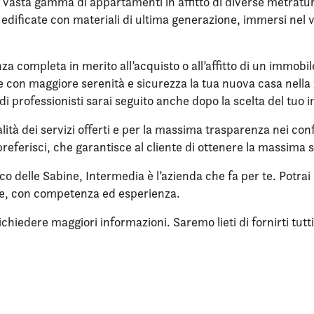
 vasta gamma di appartamenti in affitto di diverse metrature,
re edificate con materiali di ultima generazione, immersi ne
nza completa in merito all’acquisto o all’affitto di un immobi
ere con maggiore serenità e sicurezza la tua nuova casa nella 
di professionisti sarai seguito anche dopo la scelta del tuo 
lità dei servizi offerti e per la massima trasparenza nei confr
referisci, che garantisce al cliente di ottenere la massima 
rco delle Sabine, Intermedia è l’azienda che fa per te. Potrai
ne, con competenza ed esperienza.
iedere maggiori informazioni. Saremo lieti di fornirti tutti i