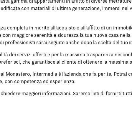
sta gamma di appartamenti in affitto di diverse metrature, n
re edificate con materiali di ultima generazione, immersi ne
nza completa in merito all’acquisto o all’affitto di un immobi
ere con maggiore serenità e sicurezza la tua nuova casa nella 
di professionisti sarai seguito anche dopo la scelta del tuo 
lità dei servizi offerti e per la massima trasparenza nei confr
referisci, che garantisce al cliente di ottenere la massima 
sal Monastero, Intermedia è l’azienda che fa per te. Potrai c
ne, con competenza ed esperienza.
iedere maggiori informazioni. Saremo lieti di fornirti tutti i