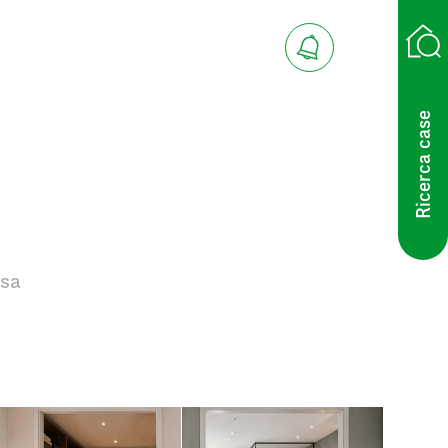
Ricerca case
asa