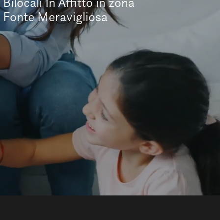
Bilocali In Affitto in zona
Fonte Meravigliosa