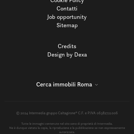
Cookie Policy
Contatti
Job opportunity
Sitemap
Credits
Design by Dexa
Cerca immobili Roma
© 2024 Intermedia gruppo Caltagirone® C.F. e P.IVA 06382721006
Tutte le immagini contenute nel sito sono di proprietà di Intermedia.
Ne è dunque vietata la copia, la riproduzione e la pubblicazione se non espressamente
autorizzata.