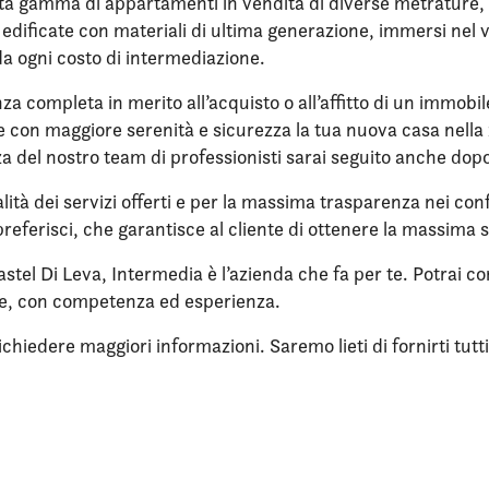
ta gamma di appartamenti in vendita di diverse metrature, nu
re edificate con materiali di ultima generazione, immersi ne
da ogni costo di intermediazione.
nza completa in merito all’acquisto o all’affitto di un immobi
ere con maggiore serenità e sicurezza la tua nuova casa nell
enza del nostro team di professionisti sarai seguito anche dop
lità dei servizi offerti e per la massima trasparenza nei confr
referisci, che garantisce al cliente di ottenere la massima 
stel Di Leva, Intermedia è l’azienda che fa per te. Potrai co
ne, con competenza ed esperienza.
iedere maggiori informazioni. Saremo lieti di fornirti tutti i