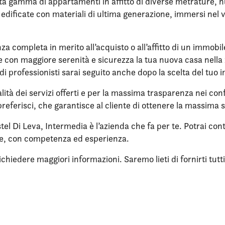
ta gamma di appartamenti in affitto di diverse metrature, nuo
re edificate con materiali di ultima generazione, immersi ne
nza completa in merito all’acquisto o all’affitto di un immobi
ere con maggiore serenità e sicurezza la tua nuova casa nella 
di professionisti sarai seguito anche dopo la scelta del tuo 
lità dei servizi offerti e per la massima trasparenza nei confr
referisci, che garantisce al cliente di ottenere la massima 
stel Di Leva, Intermedia è l’azienda che fa per te. Potrai con
ne, con competenza ed esperienza.
iedere maggiori informazioni. Saremo lieti di fornirti tutti i