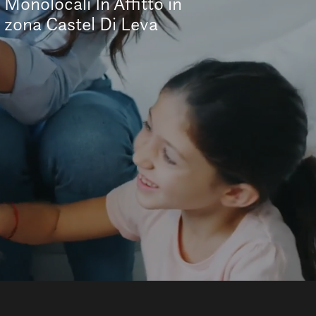
Monolocali In Affitto in
zona Castel Di Leva