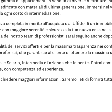
a gamma di appartamenti in vendita di diverse metrature, nuov
re edificate con materiali di ultima generazione, immersi ne
da ogni costo di intermediazione.
nza completa in merito all’acquisto o all’affitto di un immobi
ere con maggiore serenità e sicurezza la tua nuova casa nell
enza del nostro team di professionisti sarai seguito anche dop
lità dei servizi offerti e per la massima trasparenza nei confr
referisci, che garantisce al cliente di ottenere la massima 
lle Salario, Intermedia è l’azienda che fa per te. Potrai con
ne, con competenza ed esperienza.
iedere maggiori informazioni. Saremo lieti di fornirti tutti i