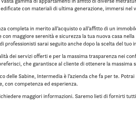
 vasta gamma di appartamenti in affitto di diverse metrature,
re edificate con materiali di ultima generazione, immersi ne
nza completa in merito all’acquisto o all’affitto di un immobi
ere con maggiore serenità e sicurezza la tua nuova casa nella 
di professionisti sarai seguito anche dopo la scelta del tuo 
lità dei servizi offerti e per la massima trasparenza nei confr
referisci, che garantisce al cliente di ottenere la massima 
rco delle Sabine, Intermedia è l’azienda che fa per te. Potrai
ne, con competenza ed esperienza.
iedere maggiori informazioni. Saremo lieti di fornirti tutti i