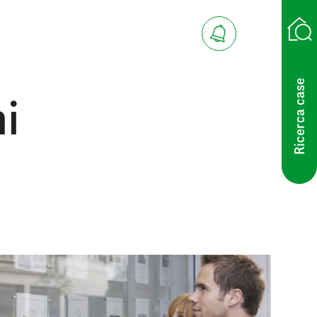
Ricerca case
i