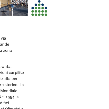
 via
Grande
la zona
aranta,
ioni carpilite
struita per
ro storico. La
a Mondiale
Nel 1954 la
difici
hi Olimpici di