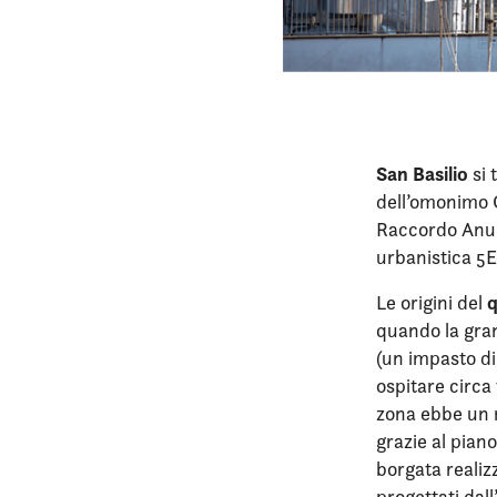
San Basilio
si 
dell’omonimo C
Raccordo Anula
urbanistica 5E
q
Le origini del
quando la grand
(un impasto di 
ospitare circa
zona ebbe un 
grazie al pian
borgata realiz
progettati dal