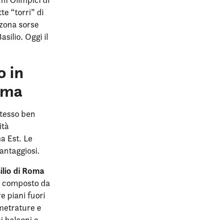
tte “torri” di
 zona sorse
silio. Oggi il
o in
Roma
stesso ben
ità
a Est. Le
vantaggiosi.
ilio di Roma
 è composto da
e piani fuori
 metrature e
i balconi e