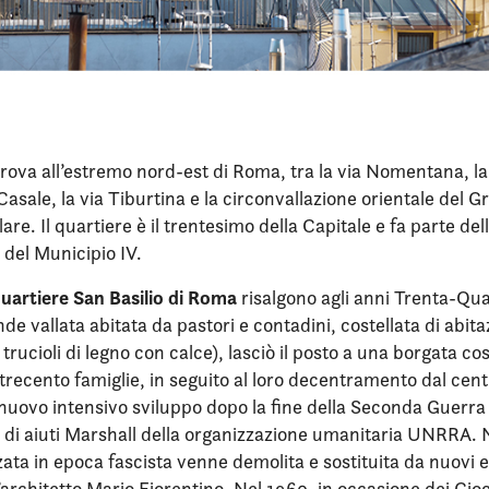
trova all’estremo nord-est di Roma, tra la via Nomentana, la
asale, la via Tiburtina e la circonvallazione orientale del 
re. Il quartiere è il trentesimo della Capitale e fa parte del
 del Municipio IV.
uartiere San Basilio di Roma
risalgono agli anni Trenta-Qu
e vallata abitata da pastori e contadini, costellata di abitaz
trucioli di legno con calce), lasciò il posto a una borgata co
 trecento famiglie, in seguito al loro decentramento dal cent
nuovo intensivo sviluppo dopo la fine della Seconda Guerr
o di aiuti Marshall della organizzazione umanitaria UNRRA. 
zata in epoca fascista venne demolita e sostituita da nuovi e
l’architetto Mario Fiorentino. Nel 1960, in occasione dei Gioc