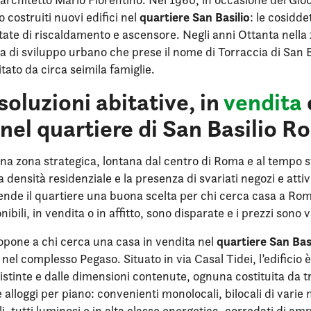
quartiere San Basilio
costruiti nuovi edifici nel
: le cosidde
otate di riscaldamento e ascensore. Negli anni Ottanta nella
 di sviluppo urbano che prese il nome di Torraccia di San Ba
tato da circa seimila famiglie.
oluzioni abitative, in
vendita
 nel quartiere di San Basilio 
una zona strategica, lontana dal centro di Roma e al tempo 
ta densità residenziale e la presenza di svariati negozi e attiv
nde il quartiere una buona scelta per chi cerca casa a Rom
nibili, in vendita o in affitto, sono disparate e i prezzi sono 
quartiere San Bas
opone a chi cerca una casa in vendita nel
i nel complesso Pegaso. Situato in via Casal Tidei, l’edificio
istinte e dalle dimensioni contenute, ognuna costituita da tr
e alloggi per piano: convenienti monolocali, bilocali di varie
i, tutti luminosi e in alta classe energetica, corredati di amp