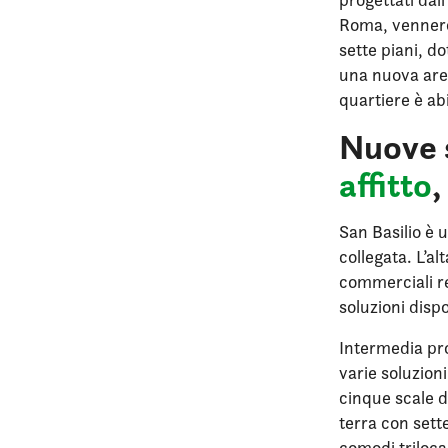
Roma, vennero 
sette piani, d
una nuova area
quartiere è abi
Nuove s
affitto
,
San Basilio è 
collegata. L’al
commerciali re
soluzioni dispo
Intermedia pr
varie soluzion
cinque scale d
terra con sett
comodi trilocal