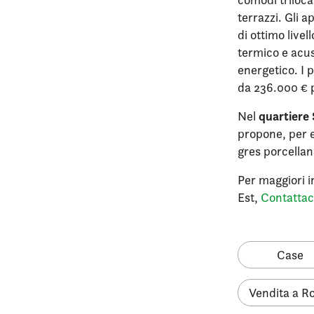
terrazzi. Gli 
di ottimo livel
termico e acust
energetico. I 
da 236.000 € pe
quartiere 
Nel
propone, per e
gres porcellana
Per maggiori i
Est,
Contattac
Case
Vendita a 