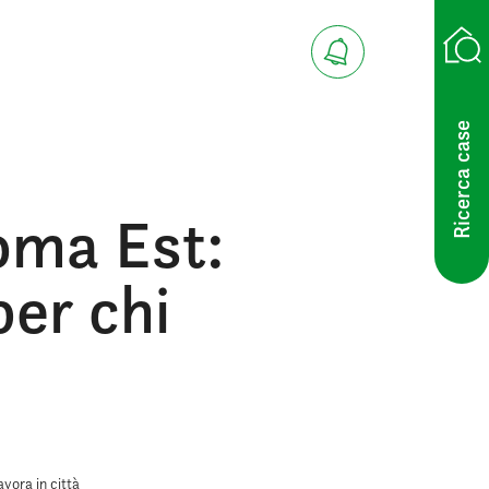
Ricerca case
oma Est:
per chi
avora in città