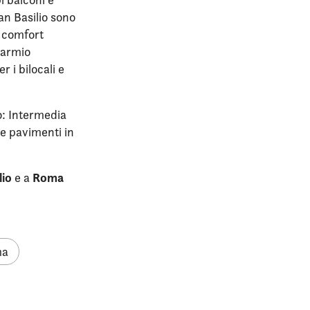
an Basilio sono
o comfort
sparmio
 i bilocali e
to: Intermedia
 e pavimenti in
lio
Roma
e a
ma