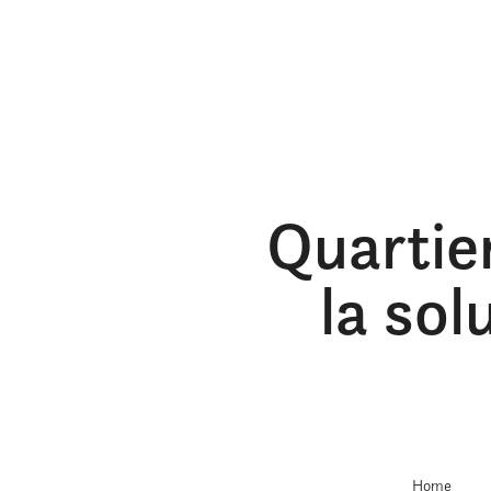
Quartie
la sol
Home