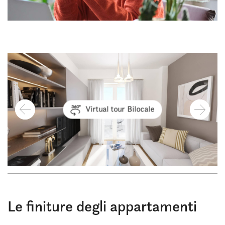
Virtual tour
Virtual tour
Virtual tour
Virtual tour
Bilocale
Bilocale
Bilocale
Bilocale
Le finiture degli appartamenti