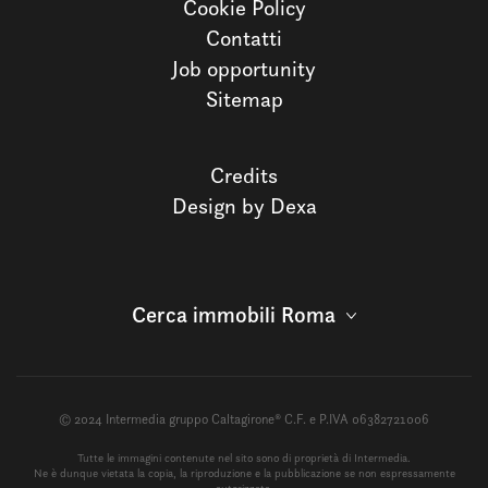
Cookie Policy
Contatti
Job opportunity
Sitemap
Credits
Design by Dexa
Cerca immobili Roma
© 2024 Intermedia gruppo Caltagirone® C.F. e P.IVA 06382721006
Tutte le immagini contenute nel sito sono di proprietà di Intermedia.
Ne è dunque vietata la copia, la riproduzione e la pubblicazione se non espressamente