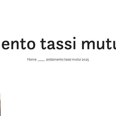
nto tassi mut
Home
andamento tassi mutui 2025