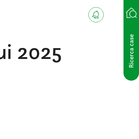
Ricerca case
ui 2025