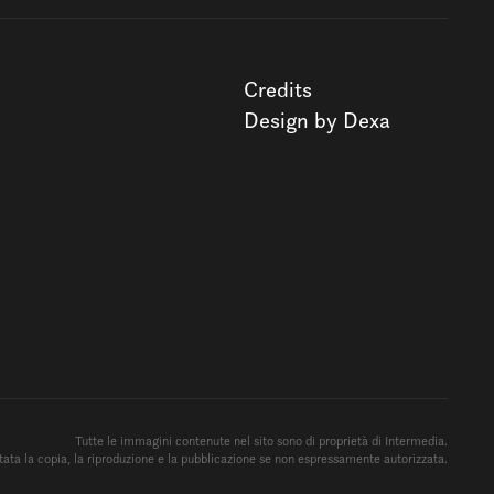
Credits
Design by Dexa
Tutte le immagini contenute nel sito sono di proprietà di Intermedia.
ata la copia, la riproduzione e la pubblicazione se non espressamente autorizzata.