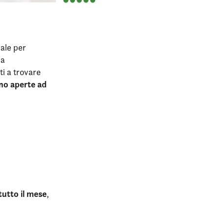
eale per
la
ti a trovare
no aperte ad
 tutto il mese
,