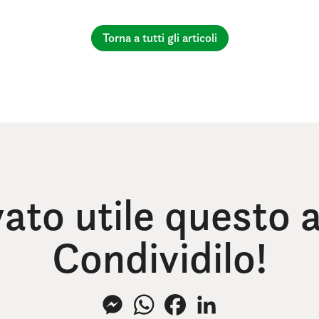
Torna a tutti gli articoli
vato utile questo a
Condividilo!
Messenger
WhatsApp
Facebook
LinkedIn