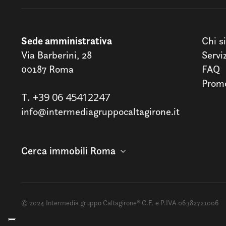
Sede amministrativa
Chi s
Via Barberini, 28
Servi
00187 Roma
FAQ
Promo
T.
+39 06 45412247
info@intermediagruppocaltagirone.it
Cerca immobili Roma
© 2024 Intermedia gruppo Caltagirone® C.F. e P.IVA 06382721006