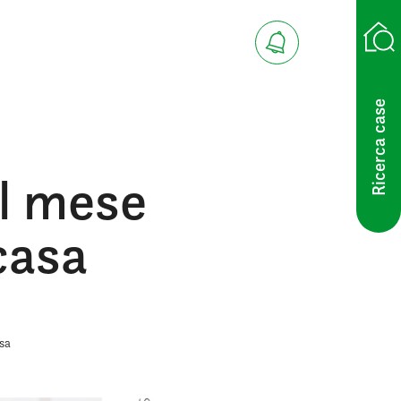
Ricerca case
il mese
casa
asa