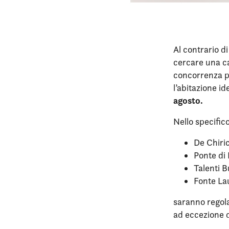
Al contrario d
cercare una ca
concorrenza pe
l’abitazione id
agosto.
Nello specifico,
De Chiri
Ponte di
Talenti B
Fonte La
saranno regol
ad eccezione d