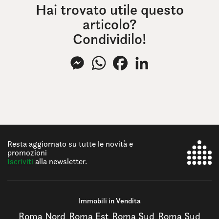
Hai trovato utile questo
articolo?
Condividilo!
Messenger
WhatsApp
Facebook
LinkedIn
Resta aggiornato su tutte le novità e
promozioni
Iscriviti
alla newsletter.
Immobili in Vendita
Roma Nord
Roma Est
Roma Sud
Roma Sud