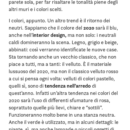
parete sola, per far risaltare le tonalità piene degli
altri muri e i colori scelti.
I colori, appunto. Un altro trend è il ritorno dei
2020
neutri. Sappiamo che il colore del
sarà il blu,
interior design,
anche nell’
ma non solo: i neutrali
caldi domineranno la scena. Legno, grigio e beige,
abbinati: così verranno identificate le nuove case.
Sta tornando anche un vecchio classico, che non
piace a tutti, ma a tanti: il velluto. È il materiale
lussuoso del 2020, ma non il classico velluto rosso
a cui si pensa ogni volta: velluti di colori pastello,
tendenza nell’arredo
quelli sì, sono di
di
quest’anno. Infatti un’altra tendenza nei colori del
2020 sarà l’uso di differenti sfumature di rosa,
soprattuto quelle più lievi, chiare e “sottili”.
Funzioneranno molto bene in una stanza neutra.
Anche il verde è utilizzato, ma in alcuni dettagli: le
piante, sì, ma anche lampade o piccoli oggetti di