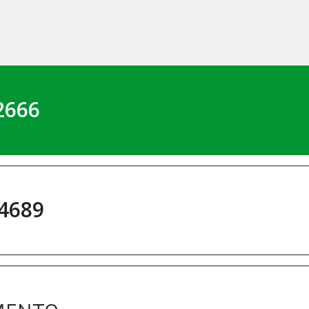
2666
4689