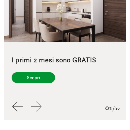
I primi 2 mesi sono GRATIS
1 mese di canone GRATIS + Box
auto
Scopri
Scopri
02
01
/02
/02