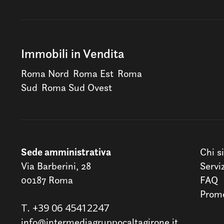
Immobili in Vendita
Roma Nord
Roma Est
Roma
Sud
Roma Sud Ovest
Sede amministrativa
Chi s
Via Barberini, 28
Servi
00187 Roma
FAQ
Promo
T.
+39 06 45412247
info@intermediagruppocaltagirone.it