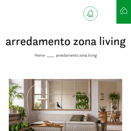
arredamento zona living
Ricerca case
Home
arredamento zona living